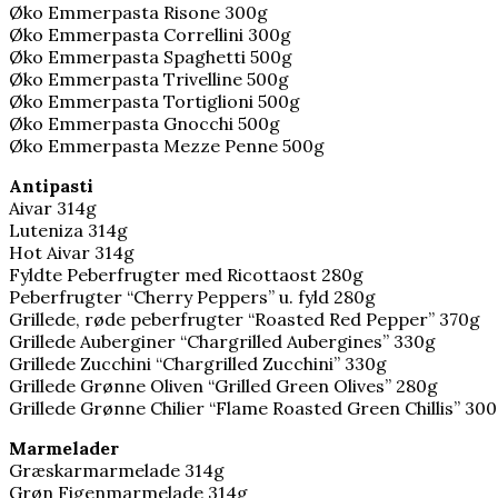
Øko Emmerpasta Risone 300g
Øko Emmerpasta Correllini 300g
Øko Emmerpasta Spaghetti 500g
Øko Emmerpasta Trivelline 500g
Øko Emmerpasta Tortiglioni 500g
Øko Emmerpasta Gnocchi 500g
Øko Emmerpasta Mezze Penne 500g
Antipasti
Aivar 314g
Luteniza 314g
Hot Aivar 314g
Fyldte Peberfrugter med Ricottaost 280g
Peberfrugter “Cherry Peppers” u. fyld 280g
Grillede, røde peberfrugter “Roasted Red Pepper” 370g
Grillede Auberginer “Chargrilled Aubergines” 330g
Grillede Zucchini “Chargrilled Zucchini” 330g
Grillede Grønne Oliven “Grilled Green Olives” 280g
Grillede Grønne Chilier “Flame Roasted Green Chillis” 30
Marmelader
Græskarmarmelade 314g
Grøn Figenmarmelade 314g