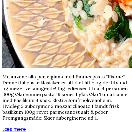
Melanzane alla parmigiana med Emmerpasta “Risone”
Denne italienske klassiker er altid et hit – og dertil sund
og meget velsmagende! Ingredienser til ca. 4 personer:
300g Øko emmerpasta “Risone” 1 glas Øko Tomatsauce
med Basilikum 4 spsk. Ekstra Jomfruolivenolie m.
Hvidløg 2 auberginer 2 mozzarellaoste 1 bundt frisk
basilikum 100g revet parmesanost salt & peber
Fremgangsmåde: Skær auberginerne ud i…
Læs mere