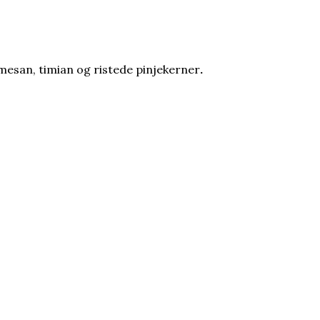
san, timian og ristede pinjekerner
.