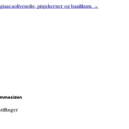
giascaolivenolie, pinjekerner og basilikum. →
hjemmesiden
tillinger